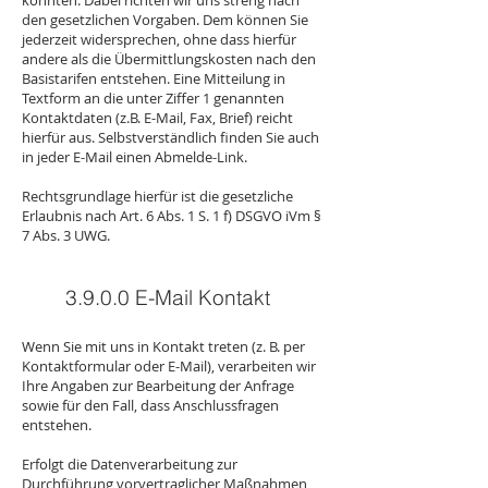
könnten. Dabei richten wir uns streng nach
den gesetzlichen Vorgaben. Dem können Sie
jederzeit widersprechen, ohne dass hierfür
andere als die Übermittlungskosten nach den
Basistarifen entstehen. Eine Mitteilung in
Textform an die unter Ziffer 1 genannten
Kontaktdaten (z.B. E-Mail, Fax, Brief) reicht
hierfür aus. Selbstverständlich finden Sie auch
in jeder E-Mail einen Abmelde-Link.
Rechtsgrundlage hierfür ist die gesetzliche
Erlaubnis nach Art. 6 Abs. 1 S. 1 f) DSGVO iVm §
7 Abs. 3 UWG.
3.9.0.0 E-Mail Kontakt
Wenn Sie mit uns in Kontakt treten (z. B. per
Kontaktformular oder E-Mail), verarbeiten wir
Ihre Angaben zur Bearbeitung der Anfrage
sowie für den Fall, dass Anschlussfragen
entstehen.
Erfolgt die Datenverarbeitung zur
Durchführung vorvertraglicher Maßnahmen,